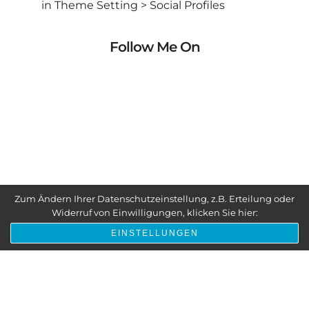
in Theme Setting > Social Profiles
Follow Me On
Zum Ändern Ihrer Datenschutzeinstellung, z.B. Erteilung oder
Widerruf von Einwilligungen, klicken Sie hier:
© Copyright 2019-2025 by Fotonotion
EINSTELLUNGEN